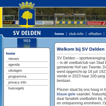
home
club-info
elftallen
Welkom bij SV Delden
home
SV Delden – sportvereniging
nieuws
– is dé voetbalclub van Stad
agenda
gemeente Hof van Twente. D
uitslagen
werd opgericht op 18 juli 192
vierde in 2023 haar 100-jarig
programma
bestaan.
privacy-info
huisregels
Plezier staat bij ons hoog in 
blauw-gele
vaandel. Natuurlij
daar fanatiek voetballen bij, 
en ontspanning eromheen. Op