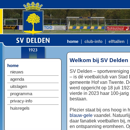
home
club-info
elftallen
Welkom bij SV Delden
home
SV Delden – sportvereniging
nieuws
– is dé voetbalclub van Stad
agenda
gemeente Hof van Twente. D
uitslagen
werd opgericht op 18 juli 192
vierde in 2023 haar 100-jarig
programma
bestaan.
privacy-info
huisregels
Plezier staat bij ons hoog in 
blauw-gele
vaandel. Natuurlij
daar fanatiek voetballen bij, 
en ontspanning eromheen. Op