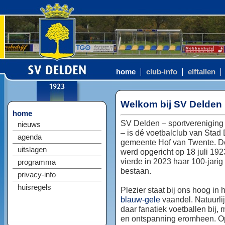
home
club-info
elftallen
Welkom bij SV Delden
home
SV Delden – sportvereniging
nieuws
– is dé voetbalclub van Stad
agenda
gemeente Hof van Twente. D
uitslagen
werd opgericht op 18 juli 192
vierde in 2023 haar 100-jarig
programma
bestaan.
privacy-info
huisregels
Plezier staat bij ons hoog in 
blauw-gele
vaandel. Natuurlij
daar fanatiek voetballen bij, 
en ontspanning eromheen. Op