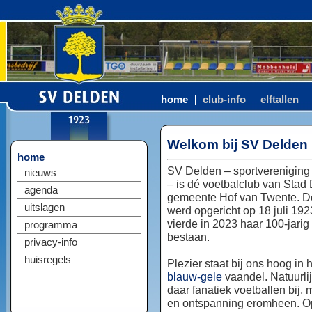
home
club-info
elftallen
Welkom bij SV Delden
home
SV Delden – sportvereniging
nieuws
– is dé voetbalclub van Stad
agenda
gemeente Hof van Twente. D
uitslagen
werd opgericht op 18 juli 192
vierde in 2023 haar 100-jarig
programma
bestaan.
privacy-info
huisregels
Plezier staat bij ons hoog in 
blauw-gele
vaandel. Natuurlij
daar fanatiek voetballen bij, 
en ontspanning eromheen. Op