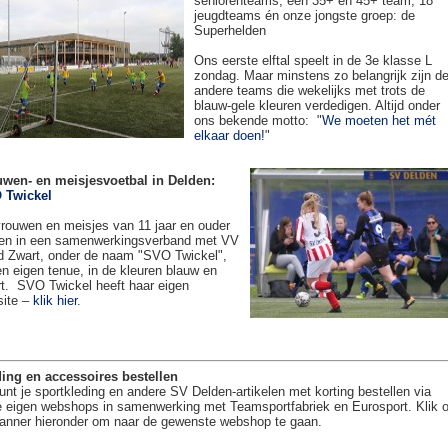
seniorenteams, een 35+ en 45+ team, 18
jeugdteams én onze jongste groep: de
Superhelden
Ons eerste elftal speelt in de 3e klasse L
zondag. Maar minstens zo belangrijk zijn d
andere teams die wekelijks met trots de
blauw-gele kleuren verdedigen. Altijd onder
ons bekende motto: "
We moeten het mét
elkaar doen!
"
uwen- en meisjesvoetbal in Delden:
 Twickel
rouwen en meisjes van 11 jaar en ouder
en in een samenwerkingsverband met VV
 Zwart, onder de naam "SVO Twickel",
en eigen tenue, in de kleuren blauw en
t. SVO Twickel heeft haar eigen
site –
klik hier
.
ing en accessoires bestellen
unt je sportkleding en andere SV Delden-artikelen met korting bestellen via
 eigen webshops in samenwerking met Teamsportfabriek en Eurosport. Klik 
anner hieronder om naar de gewenste webshop te gaan.