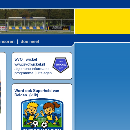
nsoren
doe mee!
SVO Twickel
www.svotwickel.nl
algemene informatie
programma
|
uitslagen
Word ook Superheld van
Delden (
klik
)