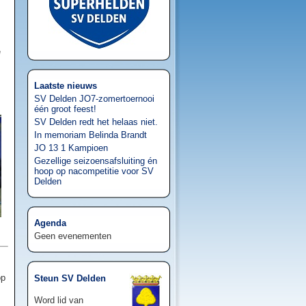
e
Laatste nieuws
SV Delden JO7-zomertoernooi
één groot feest!
SV Delden redt het helaas niet.
In memoriam Belinda Brandt
JO 13 1 Kampioen
Gezellige seizoensafsluiting én
hoop op nacompetitie voor SV
Delden
Agenda
Geen evenementen
op
Steun SV Delden
Word lid van