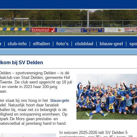
e
club-info
elftallen
foto's
clubblad
blauw-geel
spo
kom bij SV Delden
elden – sportvereniging Delden – is dé
balclub van Stad Delden, gemeente Hof
Twente. De club werd opgericht op 18 juli
 en vierde in 2023 haar 100-jarig
aan.
ier staat bij ons hoog in het
blauw-gele
del. Natuurlijk hoort daar fanatiek
ballen bij, maar net zo belangrijk is de
lligheid en ontspanning eromheen. Op
tpark De Mors gaan prestatie- en
eatievoetbal al jarenlang hand in hand.
In seizoen 2025-2026 telt SV Delden 5