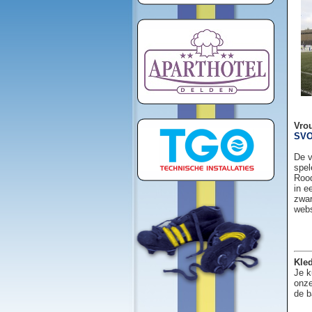
Vro
SVO
De v
spel
Rood
in e
zwar
web
Kled
Je k
onze
de b