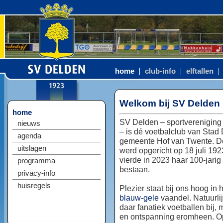
home
club-info
elftallen
Welkom bij SV Delden
home
SV Delden – sportvereniging
nieuws
– is dé voetbalclub van Stad
agenda
gemeente Hof van Twente. D
uitslagen
werd opgericht op 18 juli 192
vierde in 2023 haar 100-jarig
programma
bestaan.
privacy-info
huisregels
Plezier staat bij ons hoog in 
blauw-gele
vaandel. Natuurlij
daar fanatiek voetballen bij, 
en ontspanning eromheen. Op