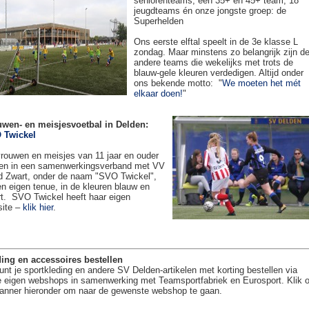
seniorenteams, een 35+ en 45+ team, 18
jeugdteams én onze jongste groep: de
Superhelden
Ons eerste elftal speelt in de 3e klasse L
zondag. Maar minstens zo belangrijk zijn d
andere teams die wekelijks met trots de
blauw-gele kleuren verdedigen. Altijd onder
ons bekende motto: "
We moeten het mét
elkaar doen!
"
uwen- en meisjesvoetbal in Delden:
 Twickel
rouwen en meisjes van 11 jaar en ouder
en in een samenwerkingsverband met VV
 Zwart, onder de naam "SVO Twickel",
en eigen tenue, in de kleuren blauw en
t. SVO Twickel heeft haar eigen
site –
klik hier
.
ing en accessoires bestellen
unt je sportkleding en andere SV Delden-artikelen met korting bestellen via
 eigen webshops in samenwerking met Teamsportfabriek en Eurosport. Klik 
anner hieronder om naar de gewenste webshop te gaan.