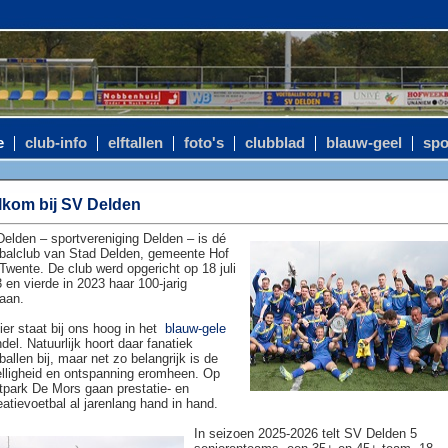
e
club-info
elftallen
foto's
clubblad
blauw-geel
spo
kom bij SV Delden
elden – sportvereniging Delden – is dé
balclub van Stad Delden, gemeente Hof
Twente. De club werd opgericht op 18 juli
 en vierde in 2023 haar 100-jarig
aan.
ier staat bij ons hoog in het
blauw-gele
del. Natuurlijk hoort daar fanatiek
ballen bij, maar net zo belangrijk is de
lligheid en ontspanning eromheen. Op
tpark De Mors gaan prestatie- en
eatievoetbal al jarenlang hand in hand.
In seizoen 2025-2026 telt SV Delden 5