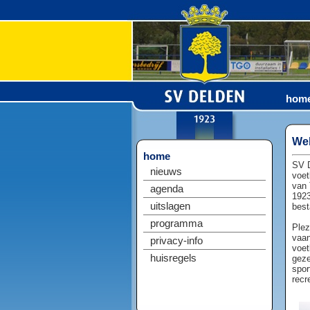
hom
Wel
home
SV D
nieuws
voet
van 
agenda
1923
uitslagen
best
programma
Plez
vaan
privacy-info
voet
huisregels
geze
spor
recr