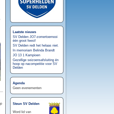
e
Laatste nieuws
SV Delden JO7-zomertoernooi
één groot feest!
SV Delden redt het helaas niet.
In memoriam Belinda Brandt
JO 13 1 Kampioen
Gezellige seizoensafsluiting én
hoop op nacompetitie voor SV
Delden
Agenda
Geen evenementen
op
Steun SV Delden
Word lid van