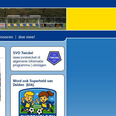
nsoren
doe mee!
SVO Twickel
www.svotwickel.nl
algemene informatie
programma
|
uitslagen
Word ook Superheld van
Delden (
klik
)