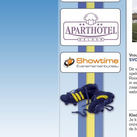
Vro
SVO
De v
spel
Rood
in e
zwar
web
Kled
Je k
onze
de b