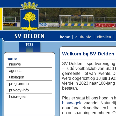
home
club-info
elftallen
Welkom bij SV Delden
home
SV Delden – sportvereniging
nieuws
– is dé voetbalclub van Stad
agenda
gemeente Hof van Twente. D
uitslagen
werd opgericht op 18 juli 192
vierde in 2023 haar 100-jarig
programma
bestaan.
privacy-info
huisregels
Plezier staat bij ons hoog in 
blauw-gele
vaandel. Natuurlij
daar fanatiek voetballen bij, 
en ontspanning eromheen. Op