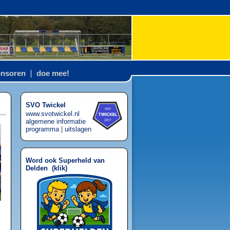
nsoren
doe mee!
SVO Twickel
www.svotwickel.nl
algemene informatie
programma
|
uitslagen
Word ook Superheld van
Delden (
klik
)