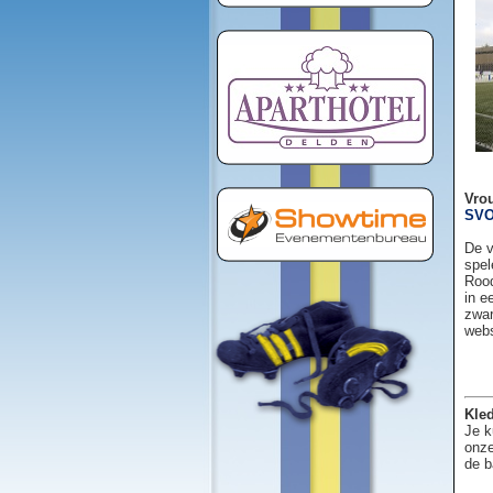
Vro
SVO
De v
spel
Rood
in e
zwar
web
Kled
Je k
onze
de b