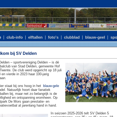
e
club-info
elftallen
foto's
clubblad
blauw-geel
spo
kom bij SV Delden
elden – sportvereniging Delden – is dé
balclub van Stad Delden, gemeente Hof
Twente. De club werd opgericht op 18 juli
 en vierde in 2023 haar 100-jarig
aan.
ier staat bij ons hoog in het
blauw-gele
del. Natuurlijk hoort daar fanatiek
ballen bij, maar net zo belangrijk is de
lligheid en ontspanning eromheen. Op
tpark De Mors gaan prestatie- en
eatievoetbal al jarenlang hand in hand.
In seizoen 2025-2026 telt SV Delden 5