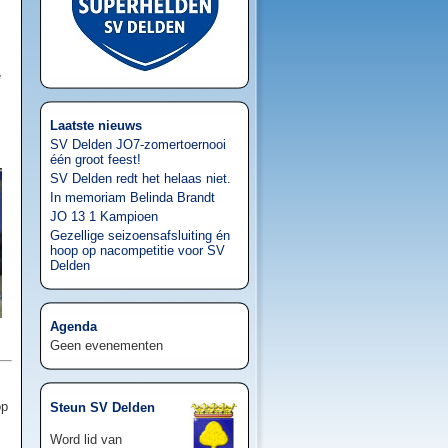
e
Laatste nieuws
SV Delden JO7-zomertoernooi
één groot feest!
SV Delden redt het helaas niet.
In memoriam Belinda Brandt
JO 13 1 Kampioen
Gezellige seizoensafsluiting én
hoop op nacompetitie voor SV
Delden
Agenda
Geen evenementen
op
Steun SV Delden
Word lid van