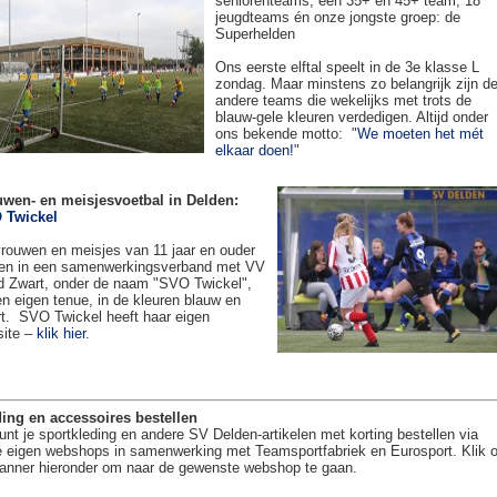
seniorenteams, een 35+ en 45+ team, 18
jeugdteams én onze jongste groep: de
Superhelden
Ons eerste elftal speelt in de 3e klasse L
zondag. Maar minstens zo belangrijk zijn d
andere teams die wekelijks met trots de
blauw-gele kleuren verdedigen. Altijd onder
ons bekende motto: "
We moeten het mét
elkaar doen!
"
uwen- en meisjesvoetbal in Delden:
 Twickel
rouwen en meisjes van 11 jaar en ouder
en in een samenwerkingsverband met VV
 Zwart, onder de naam "SVO Twickel",
en eigen tenue, in de kleuren blauw en
t. SVO Twickel heeft haar eigen
site –
klik hier
.
ing en accessoires bestellen
unt je sportkleding en andere SV Delden-artikelen met korting bestellen via
 eigen webshops in samenwerking met Teamsportfabriek en Eurosport. Klik 
anner hieronder om naar de gewenste webshop te gaan.