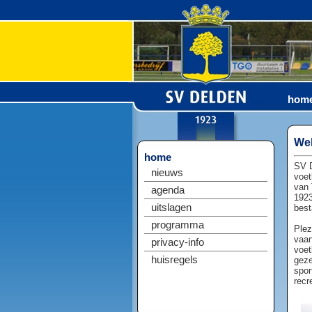
hom
Wel
home
SV D
nieuws
voet
van 
agenda
1923
uitslagen
best
programma
Plez
vaan
privacy-info
voet
huisregels
geze
spor
recr