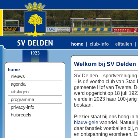
home
club-info
elftallen
Welkom bij SV Delden
home
SV Delden – sportvereniging
nieuws
– is dé voetbalclub van Stad
agenda
gemeente Hof van Twente. D
uitslagen
werd opgericht op 18 juli 192
vierde in 2023 haar 100-jarig
programma
bestaan.
privacy-info
huisregels
Plezier staat bij ons hoog in 
blauw-gele
vaandel. Natuurlij
daar fanatiek voetballen bij, 
en ontspanning eromheen. Op