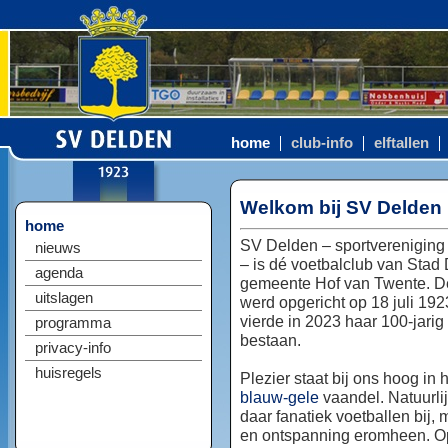
home
club-info
elftallen
Welkom bij SV Delden
home
SV Delden – sportvereniging
nieuws
– is dé voetbalclub van Stad
agenda
gemeente Hof van Twente. D
uitslagen
werd opgericht op 18 juli 192
vierde in 2023 haar 100-jarig
programma
bestaan.
privacy-info
huisregels
Plezier staat bij ons hoog in 
blauw-gele
vaandel. Natuurlij
daar fanatiek voetballen bij, 
en ontspanning eromheen. Op