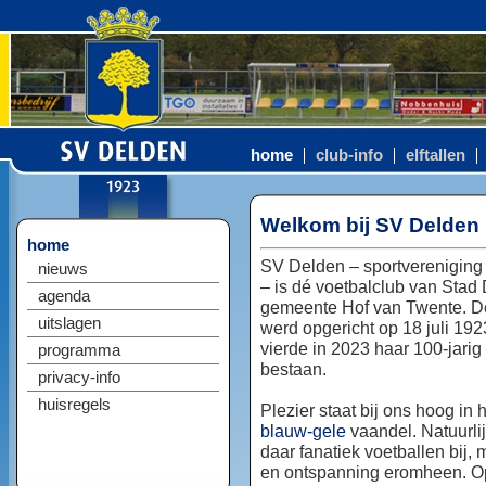
home
club-info
elftallen
Welkom bij SV Delden
home
SV Delden – sportvereniging
nieuws
– is dé voetbalclub van Stad
agenda
gemeente Hof van Twente. D
uitslagen
werd opgericht op 18 juli 192
vierde in 2023 haar 100-jarig
programma
bestaan.
privacy-info
huisregels
Plezier staat bij ons hoog in 
blauw-gele
vaandel. Natuurlij
daar fanatiek voetballen bij, 
en ontspanning eromheen. Op