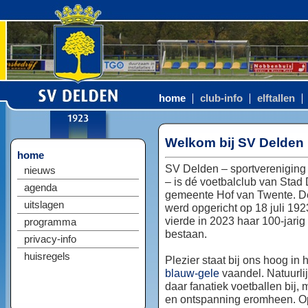
home
club-info
elftallen
Welkom bij SV Delden
home
SV Delden – sportvereniging
nieuws
– is dé voetbalclub van Stad
agenda
gemeente Hof van Twente. D
uitslagen
werd opgericht op 18 juli 192
vierde in 2023 haar 100-jarig
programma
bestaan.
privacy-info
huisregels
Plezier staat bij ons hoog in 
blauw-gele
vaandel. Natuurlij
daar fanatiek voetballen bij, 
en ontspanning eromheen. Op