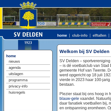
home
club-info
elftallen
Welkom bij SV Delden
home
SV Delden – sportvereniging
nieuws
– is dé voetbalclub van Stad
agenda
gemeente Hof van Twente. D
uitslagen
werd opgericht op 18 juli 192
vierde in 2023 haar 100-jarig
programma
bestaan.
privacy-info
huisregels
Plezier staat bij ons hoog in 
blauw-gele
vaandel. Natuurlij
daar fanatiek voetballen bij, 
en ontspanning eromheen. Op