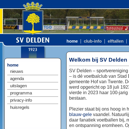
home
club-info
elftallen
Welkom bij SV Delden
home
SV Delden – sportvereniging
nieuws
– is dé voetbalclub van Stad
agenda
gemeente Hof van Twente. D
uitslagen
werd opgericht op 18 juli 192
vierde in 2023 haar 100-jarig
programma
bestaan.
privacy-info
huisregels
Plezier staat bij ons hoog in 
blauw-gele
vaandel. Natuurlij
daar fanatiek voetballen bij, 
en ontspanning eromheen. Op