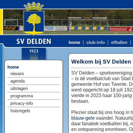
home
club-info
elftallen
Welkom bij SV Delden
home
SV Delden – sportvereniging
nieuws
– is dé voetbalclub van Stad
agenda
gemeente Hof van Twente. D
uitslagen
werd opgericht op 18 juli 192
vierde in 2023 haar 100-jarig
programma
bestaan.
privacy-info
huisregels
Plezier staat bij ons hoog in 
blauw-gele
vaandel. Natuurlij
daar fanatiek voetballen bij, 
en ontspanning eromheen. Op