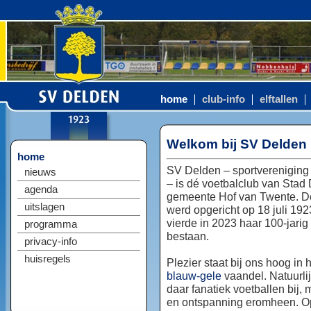
home
club-info
elftallen
Welkom bij SV Delden
home
SV Delden – sportvereniging
nieuws
– is dé voetbalclub van Stad
agenda
gemeente Hof van Twente. D
uitslagen
werd opgericht op 18 juli 192
vierde in 2023 haar 100-jarig
programma
bestaan.
privacy-info
huisregels
Plezier staat bij ons hoog in 
blauw-gele
vaandel. Natuurlij
daar fanatiek voetballen bij, 
en ontspanning eromheen. Op