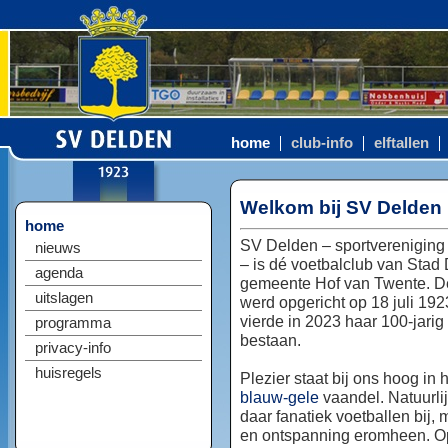
home
club-info
elftallen
Welkom bij SV Delden
home
SV Delden – sportvereniging
nieuws
– is dé voetbalclub van Stad
agenda
gemeente Hof van Twente. D
uitslagen
werd opgericht op 18 juli 192
vierde in 2023 haar 100-jarig
programma
bestaan.
privacy-info
huisregels
Plezier staat bij ons hoog in 
blauw-gele
vaandel. Natuurlij
daar fanatiek voetballen bij, 
en ontspanning eromheen. Op