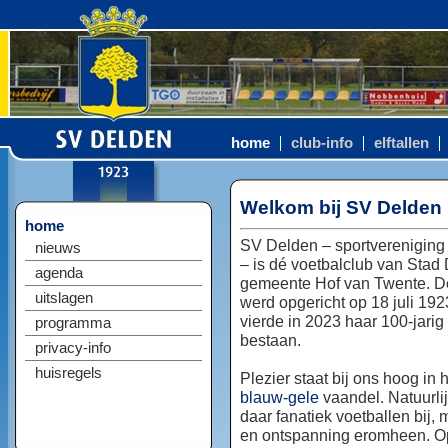
home
club-info
elftallen
Welkom bij SV Delden
home
SV Delden – sportvereniging
nieuws
– is dé voetbalclub van Stad
agenda
gemeente Hof van Twente. D
uitslagen
werd opgericht op 18 juli 192
vierde in 2023 haar 100-jarig
programma
bestaan.
privacy-info
huisregels
Plezier staat bij ons hoog in 
blauw-gele
vaandel. Natuurlij
daar fanatiek voetballen bij, 
en ontspanning eromheen. Op