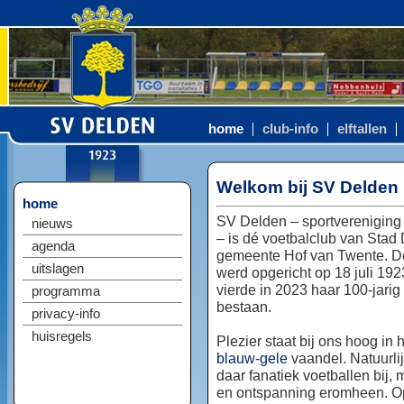
home
club-info
elftallen
Welkom bij SV Delden
home
SV Delden – sportvereniging
nieuws
– is dé voetbalclub van Stad
agenda
gemeente Hof van Twente. D
uitslagen
werd opgericht op 18 juli 192
vierde in 2023 haar 100-jarig
programma
bestaan.
privacy-info
huisregels
Plezier staat bij ons hoog in 
blauw-gele
vaandel. Natuurlij
daar fanatiek voetballen bij, 
en ontspanning eromheen. Op