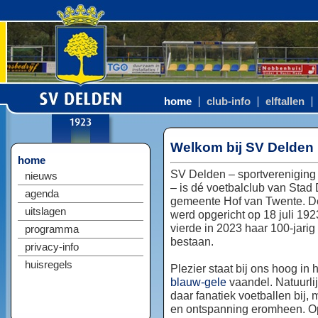
home
club-info
elftallen
Welkom bij SV Delden
home
SV Delden – sportvereniging
nieuws
– is dé voetbalclub van Stad
agenda
gemeente Hof van Twente. D
uitslagen
werd opgericht op 18 juli 192
vierde in 2023 haar 100-jarig
programma
bestaan.
privacy-info
huisregels
Plezier staat bij ons hoog in 
blauw-gele
vaandel. Natuurlij
daar fanatiek voetballen bij, 
en ontspanning eromheen. Op