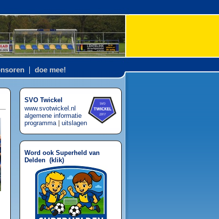
nsoren
doe mee!
SVO Twickel
www.svotwickel.nl
algemene informatie
programma
|
uitslagen
Word ook Superheld van
Delden (
klik
)