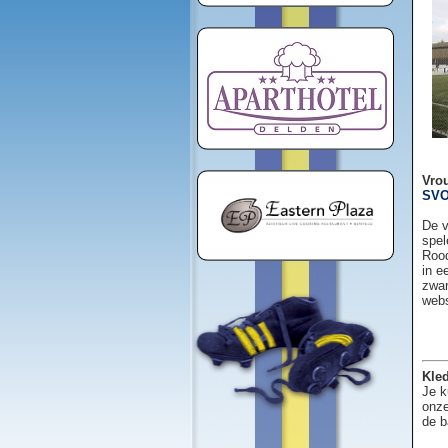
Vro
SVO
De v
spel
Rood
in e
zwar
web
Kled
Je k
onze
de b