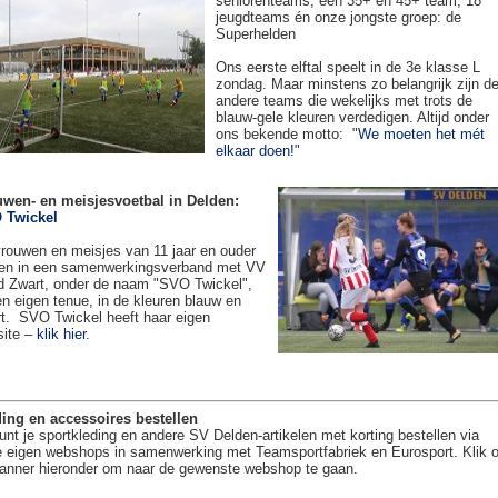
seniorenteams, een 35+ en 45+ team, 18
jeugdteams én onze jongste groep: de
Superhelden
Ons eerste elftal speelt in de 3e klasse L
zondag. Maar minstens zo belangrijk zijn d
andere teams die wekelijks met trots de
blauw-gele kleuren verdedigen. Altijd onder
ons bekende motto: "
We moeten het mét
elkaar doen!
"
uwen- en meisjesvoetbal in Delden:
 Twickel
rouwen en meisjes van 11 jaar en ouder
en in een samenwerkingsverband met VV
 Zwart, onder de naam "SVO Twickel",
en eigen tenue, in de kleuren blauw en
t. SVO Twickel heeft haar eigen
site –
klik hier
.
ing en accessoires bestellen
unt je sportkleding en andere SV Delden-artikelen met korting bestellen via
 eigen webshops in samenwerking met Teamsportfabriek en Eurosport. Klik 
anner hieronder om naar de gewenste webshop te gaan.