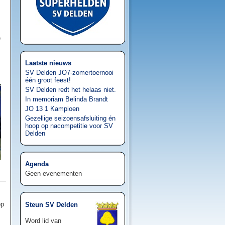
e
Laatste nieuws
SV Delden JO7-zomertoernooi
één groot feest!
SV Delden redt het helaas niet.
In memoriam Belinda Brandt
JO 13 1 Kampioen
Gezellige seizoensafsluiting én
hoop op nacompetitie voor SV
Delden
Agenda
Geen evenementen
op
Steun SV Delden
Word lid van