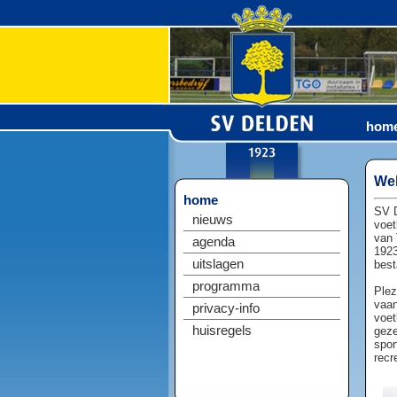
hom
Wel
home
SV D
nieuws
voet
van 
agenda
1923
uitslagen
best
programma
Plez
vaan
privacy-info
voet
huisregels
geze
spor
recr