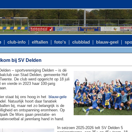
e
club-info
elftallen
foto's
clubblad
blauw-geel
spo
kom bij SV Delden
elden – sportvereniging Delden – is dé
balclub van Stad Delden, gemeente Hof
Twente. De club werd opgericht op 18 juli
 en vierde in 2023 haar 100-jarig
aan.
ier staat bij ons hoog in het
blauw-gele
del. Natuurlijk hoort daar fanatiek
ballen bij, maar net zo belangrijk is de
lligheid en ontspanning eromheen. Op
tpark De Mors gaan prestatie- en
eatievoetbal al jarenlang hand in hand.
In seizoen 2025-2026 telt SV Delden 5