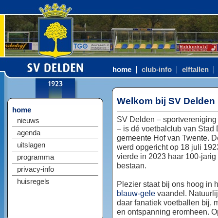
home
club-info
elftallen
Welkom bij SV Delden
home
SV Delden – sportvereniging
nieuws
– is dé voetbalclub van Stad
agenda
gemeente Hof van Twente. D
uitslagen
werd opgericht op 18 juli 192
vierde in 2023 haar 100-jarig
programma
bestaan.
privacy-info
huisregels
Plezier staat bij ons hoog in 
blauw-gele
vaandel. Natuurlij
daar fanatiek voetballen bij, 
en ontspanning eromheen. Op