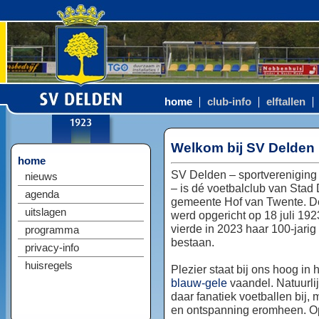
home
club-info
elftallen
Welkom bij SV Delden
home
SV Delden – sportvereniging
nieuws
– is dé voetbalclub van Stad
agenda
gemeente Hof van Twente. D
uitslagen
werd opgericht op 18 juli 192
vierde in 2023 haar 100-jarig
programma
bestaan.
privacy-info
huisregels
Plezier staat bij ons hoog in 
blauw-gele
vaandel. Natuurlij
daar fanatiek voetballen bij, 
en ontspanning eromheen. Op