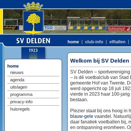
home
club-info
elftallen
Welkom bij SV Delden
home
SV Delden – sportvereniging
nieuws
– is dé voetbalclub van Stad
agenda
gemeente Hof van Twente. D
uitslagen
werd opgericht op 18 juli 192
vierde in 2023 haar 100-jarig
programma
bestaan.
privacy-info
huisregels
Plezier staat bij ons hoog in 
blauw-gele
vaandel. Natuurlij
daar fanatiek voetballen bij, 
en ontspanning eromheen. Op