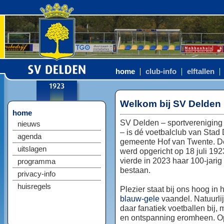
home
club-info
elftallen
Welkom bij SV Delden
home
SV Delden – sportvereniging
nieuws
– is dé voetbalclub van Stad
agenda
gemeente Hof van Twente. D
uitslagen
werd opgericht op 18 juli 192
vierde in 2023 haar 100-jarig
programma
bestaan.
privacy-info
huisregels
Plezier staat bij ons hoog in 
blauw-gele
vaandel. Natuurlij
daar fanatiek voetballen bij, 
en ontspanning eromheen. Op