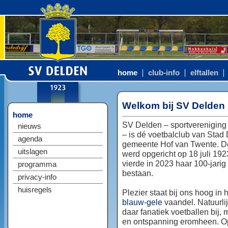
home
club-info
elftallen
Welkom bij SV Delden
home
SV Delden – sportvereniging
nieuws
– is dé voetbalclub van Stad
agenda
gemeente Hof van Twente. D
uitslagen
werd opgericht op 18 juli 192
vierde in 2023 haar 100-jarig
programma
bestaan.
privacy-info
huisregels
Plezier staat bij ons hoog in 
blauw-gele
vaandel. Natuurlij
daar fanatiek voetballen bij, 
en ontspanning eromheen. Op