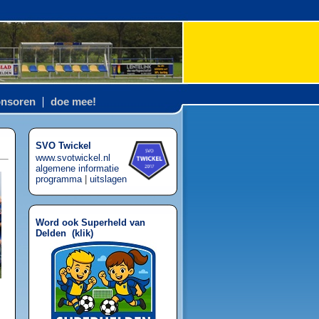
nsoren
doe mee!
SVO Twickel
www.svotwickel.nl
algemene informatie
programma
|
uitslagen
Word ook Superheld van
Delden (
klik
)