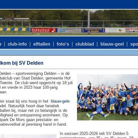
e
club-info
elftallen
foto's
clubblad
blauw-geel
spo
kom bij SV Delden
elden – sportvereniging Delden – is dé
balclub van Stad Delden, gemeente Hof
Twente. De club werd opgericht op 18 juli
 en vierde in 2023 haar 100-jarig
aan.
ier staat bij ons hoog in het
blauw-gele
del. Natuurlijk hoort daar fanatiek
ballen bij, maar net zo belangrijk is de
lligheid en ontspanning eromheen. Op
tpark De Mors gaan prestatie- en
eatievoetbal al jarenlang hand in hand.
In seizoen 2025-2026 telt SV Delden 5