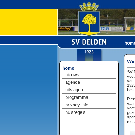
hom
Wel
home
SV D
nieuws
voet
van 
agenda
1923
uitslagen
best
programma
Plez
vaan
privacy-info
voet
huisregels
geze
spor
recr