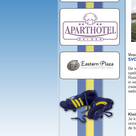
Vro
SVO
De v
spel
Rood
in e
zwar
web
Kled
Je k
onze
de b