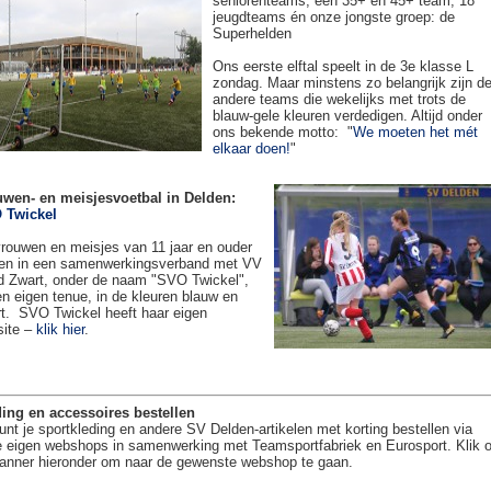
seniorenteams, een 35+ en 45+ team, 18
jeugdteams én onze jongste groep: de
Superhelden
Ons eerste elftal speelt in de 3e klasse L
zondag. Maar minstens zo belangrijk zijn d
andere teams die wekelijks met trots de
blauw-gele kleuren verdedigen. Altijd onder
ons bekende motto: "
We moeten het mét
elkaar doen!
"
uwen- en meisjesvoetbal in Delden:
 Twickel
rouwen en meisjes van 11 jaar en ouder
en in een samenwerkingsverband met VV
 Zwart, onder de naam "SVO Twickel",
en eigen tenue, in de kleuren blauw en
t. SVO Twickel heeft haar eigen
site –
klik hier
.
ing en accessoires bestellen
unt je sportkleding en andere SV Delden-artikelen met korting bestellen via
 eigen webshops in samenwerking met Teamsportfabriek en Eurosport. Klik 
anner hieronder om naar de gewenste webshop te gaan.