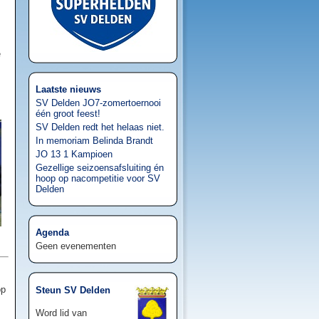
e
Laatste nieuws
SV Delden JO7-zomertoernooi
één groot feest!
SV Delden redt het helaas niet.
In memoriam Belinda Brandt
JO 13 1 Kampioen
Gezellige seizoensafsluiting én
hoop op nacompetitie voor SV
Delden
Agenda
Geen evenementen
op
Steun SV Delden
Word lid van