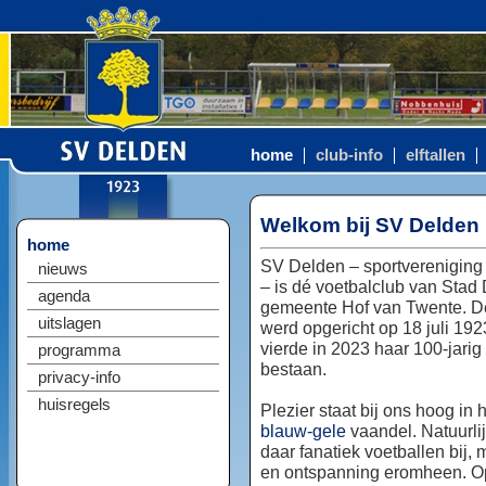
home
club-info
elftallen
Welkom bij SV Delden
home
SV Delden – sportvereniging
nieuws
– is dé voetbalclub van Stad
agenda
gemeente Hof van Twente. D
uitslagen
werd opgericht op 18 juli 192
vierde in 2023 haar 100-jarig
programma
bestaan.
privacy-info
huisregels
Plezier staat bij ons hoog in 
blauw-gele
vaandel. Natuurlij
daar fanatiek voetballen bij, 
en ontspanning eromheen. Op