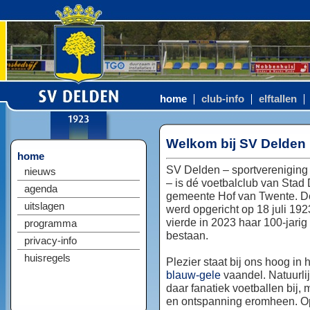
home
club-info
elftallen
Welkom bij SV Delden
home
SV Delden – sportvereniging
nieuws
– is dé voetbalclub van Stad
agenda
gemeente Hof van Twente. D
uitslagen
werd opgericht op 18 juli 192
vierde in 2023 haar 100-jarig
programma
bestaan.
privacy-info
huisregels
Plezier staat bij ons hoog in 
blauw-gele
vaandel. Natuurlij
daar fanatiek voetballen bij, 
en ontspanning eromheen. Op