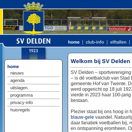
home
club-info
elftallen
Welkom bij SV Delden
home
SV Delden – sportvereniging
nieuws
– is dé voetbalclub van Stad
agenda
gemeente Hof van Twente. D
uitslagen
werd opgericht op 18 juli 192
vierde in 2023 haar 100-jarig
programma
bestaan.
privacy-info
huisregels
Plezier staat bij ons hoog in 
blauw-gele
vaandel. Natuurlij
daar fanatiek voetballen bij, 
en ontspanning eromheen. Op