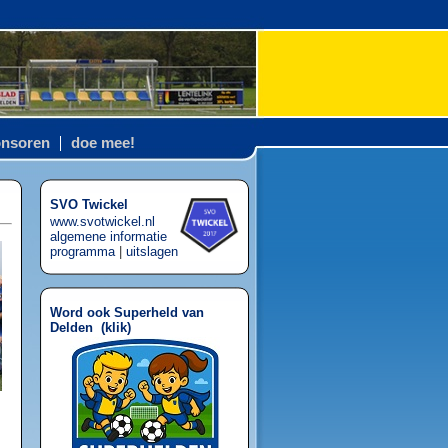
nsoren
doe mee!
SVO Twickel
www.svotwickel.nl
algemene informatie
programma
|
uitslagen
Word ook Superheld van
Delden (
klik
)