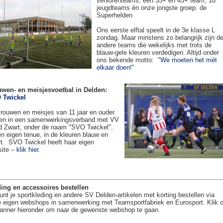
seniorenteams, een 35+ en 45+ team, 18
jeugdteams én onze jongste groep: de
Superhelden
Ons eerste elftal speelt in de 3e klasse L
zondag. Maar minstens zo belangrijk zijn d
andere teams die wekelijks met trots de
blauw-gele kleuren verdedigen. Altijd onder
ons bekende motto: "
We moeten het mét
elkaar doen!
"
uwen- en meisjesvoetbal in Delden:
 Twickel
rouwen en meisjes van 11 jaar en ouder
en in een samenwerkingsverband met VV
 Zwart, onder de naam "SVO Twickel",
en eigen tenue, in de kleuren blauw en
t. SVO Twickel heeft haar eigen
site –
klik hier
.
ing en accessoires bestellen
unt je sportkleding en andere SV Delden-artikelen met korting bestellen via
 eigen webshops in samenwerking met Teamsportfabriek en Eurosport. Klik 
anner hieronder om naar de gewenste webshop te gaan.