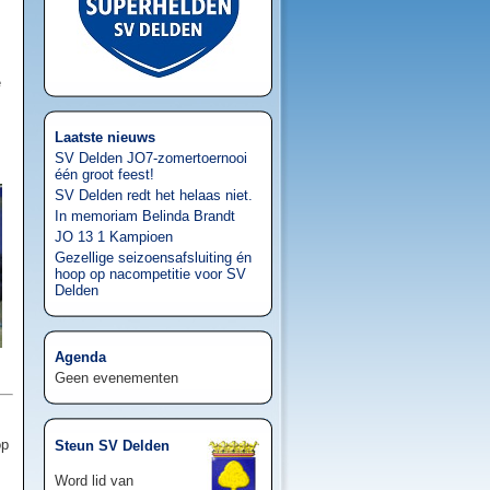
e
Laatste nieuws
SV Delden JO7-zomertoernooi
één groot feest!
SV Delden redt het helaas niet.
In memoriam Belinda Brandt
JO 13 1 Kampioen
Gezellige seizoensafsluiting én
hoop op nacompetitie voor SV
Delden
Agenda
Geen evenementen
op
Steun SV Delden
Word lid van