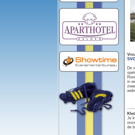
Vro
SVO
De v
spel
Rood
in e
zwar
web
Kled
Je k
onze
de b