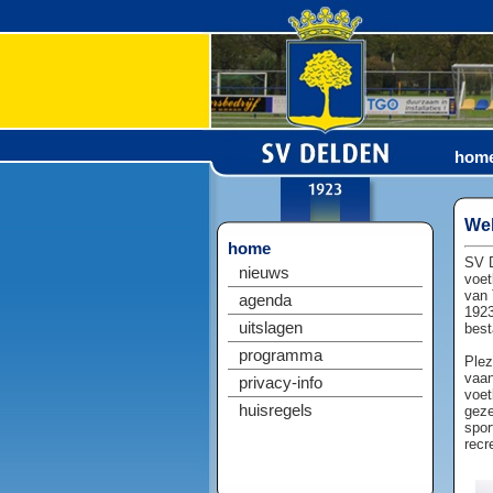
hom
Wel
home
SV D
nieuws
voet
van 
agenda
1923
uitslagen
best
programma
Plez
vaan
privacy-info
voet
huisregels
geze
spor
recr