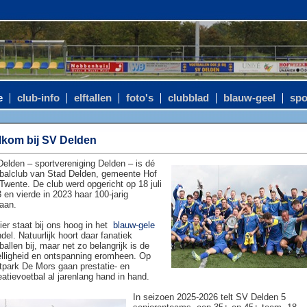
e
club-info
elftallen
foto's
clubblad
blauw-geel
spo
kom bij SV Delden
elden – sportvereniging Delden – is dé
balclub van Stad Delden, gemeente Hof
Twente. De club werd opgericht op 18 juli
 en vierde in 2023 haar 100-jarig
aan.
ier staat bij ons hoog in het
blauw-gele
del. Natuurlijk hoort daar fanatiek
ballen bij, maar net zo belangrijk is de
lligheid en ontspanning eromheen. Op
tpark De Mors gaan prestatie- en
eatievoetbal al jarenlang hand in hand.
In seizoen 2025-2026 telt SV Delden 5