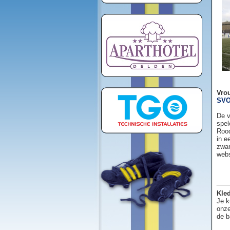
Vro
SVO
De v
spel
Rood
in e
zwar
web
Kled
Je k
onze
de b