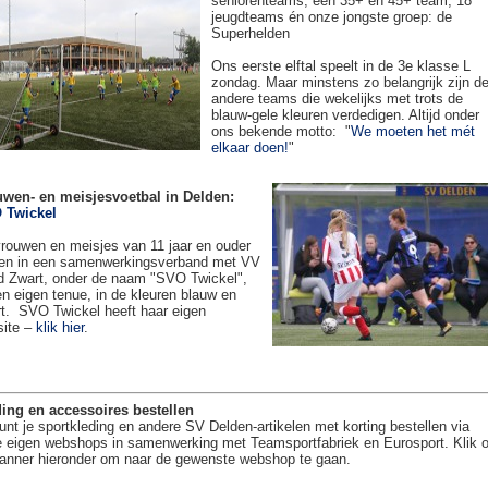
seniorenteams, een 35+ en 45+ team, 18
jeugdteams én onze jongste groep: de
Superhelden
Ons eerste elftal speelt in de 3e klasse L
zondag. Maar minstens zo belangrijk zijn d
andere teams die wekelijks met trots de
blauw-gele kleuren verdedigen. Altijd onder
ons bekende motto: "
We moeten het mét
elkaar doen!
"
uwen- en meisjesvoetbal in Delden:
 Twickel
rouwen en meisjes van 11 jaar en ouder
en in een samenwerkingsverband met VV
 Zwart, onder de naam "SVO Twickel",
en eigen tenue, in de kleuren blauw en
t. SVO Twickel heeft haar eigen
site –
klik hier
.
ing en accessoires bestellen
unt je sportkleding en andere SV Delden-artikelen met korting bestellen via
 eigen webshops in samenwerking met Teamsportfabriek en Eurosport. Klik 
anner hieronder om naar de gewenste webshop te gaan.