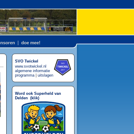
nsoren
doe mee!
SVO Twickel
www.svotwickel.nl
algemene informatie
programma
|
uitslagen
Word ook Superheld van
Delden (
klik
)