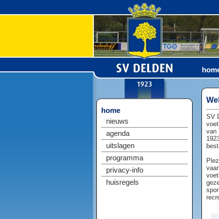
hom
Wel
home
SV D
nieuws
voet
van 
agenda
1923
uitslagen
best
programma
Plez
vaan
privacy-info
voet
huisregels
geze
spor
recr