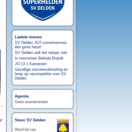
e
Laatste nieuws
SV Delden JO7-zomertoernooi
één groot feest!
SV Delden redt het helaas niet.
In memoriam Belinda Brandt
JO 13 1 Kampioen
Gezellige seizoensafsluiting én
hoop op nacompetitie voor SV
Delden
Agenda
Geen evenementen
op
Steun SV Delden
Word lid van