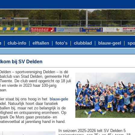
e
club-info
elftallen
foto's
clubblad
blauw-geel
spo
kom bij SV Delden
elden – sportvereniging Delden – is dé
balclub van Stad Delden, gemeente Hof
Twente. De club werd opgericht op 18 juli
 en vierde in 2023 haar 100-jarig
aan.
ier staat bij ons hoog in het
blauw-gele
del. Natuurlijk hoort daar fanatiek
ballen bij, maar net zo belangrijk is de
lligheid en ontspanning eromheen. Op
tpark De Mors gaan prestatie- en
eatievoetbal al jarenlang hand in hand.
In seizoen 2025-2026 telt SV Delden 5