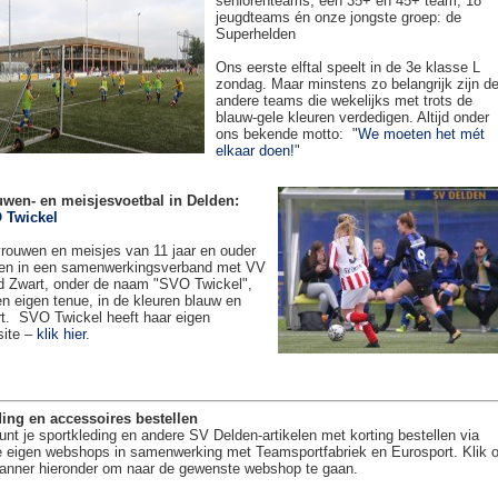
seniorenteams, een 35+ en 45+ team, 18
jeugdteams én onze jongste groep: de
Superhelden
Ons eerste elftal speelt in de 3e klasse L
zondag. Maar minstens zo belangrijk zijn d
andere teams die wekelijks met trots de
blauw-gele kleuren verdedigen. Altijd onder
ons bekende motto: "
We moeten het mét
elkaar doen!
"
uwen- en meisjesvoetbal in Delden:
 Twickel
rouwen en meisjes van 11 jaar en ouder
en in een samenwerkingsverband met VV
 Zwart, onder de naam "SVO Twickel",
en eigen tenue, in de kleuren blauw en
t. SVO Twickel heeft haar eigen
site –
klik hier
.
ing en accessoires bestellen
unt je sportkleding en andere SV Delden-artikelen met korting bestellen via
 eigen webshops in samenwerking met Teamsportfabriek en Eurosport. Klik 
anner hieronder om naar de gewenste webshop te gaan.