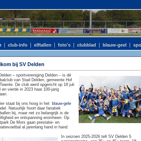
e
club-info
elftallen
foto's
clubblad
blauw-geel
spo
kom bij SV Delden
elden – sportvereniging Delden – is dé
balclub van Stad Delden, gemeente Hof
Twente. De club werd opgericht op 18 juli
 en vierde in 2023 haar 100-jarig
aan.
ier staat bij ons hoog in het
blauw-gele
del. Natuurlijk hoort daar fanatiek
ballen bij, maar net zo belangrijk is de
lligheid en ontspanning eromheen. Op
tpark De Mors gaan prestatie- en
eatievoetbal al jarenlang hand in hand.
In seizoen 2025-2026 telt SV Delden 5