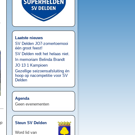
e
Laatste nieuws
SV Delden JO7-zomertoernooi
één groot feest!
SV Delden redt het helaas niet.
In memoriam Belinda Brandt
JO 13 1 Kampioen
Gezellige seizoensafsluiting én
hoop op nacompetitie voor SV
Delden
Agenda
Geen evenementen
op
Steun SV Delden
Word lid van