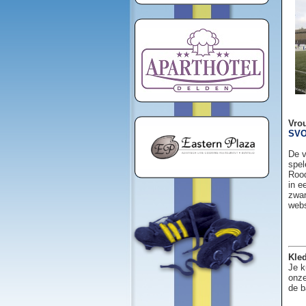
Vro
SVO
De v
spel
Rood
in e
zwar
web
Kled
Je k
onze
de b