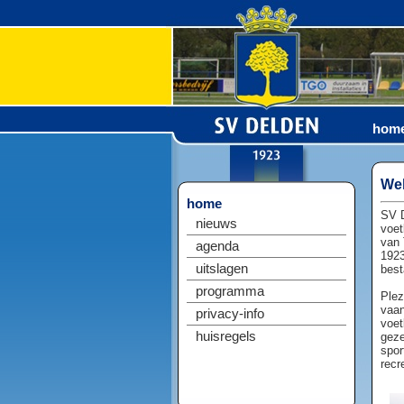
hom
Wel
home
SV D
nieuws
voet
van 
agenda
1923
uitslagen
best
programma
Plez
vaan
privacy-info
voet
huisregels
geze
spor
recr