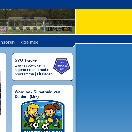
nsoren
doe mee!
SVO Twickel
www.svotwickel.nl
algemene informatie
programma
|
uitslagen
Word ook Superheld van
Delden (
klik
)