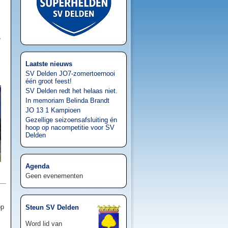
e
Laatste nieuws
SV Delden JO7-zomertoernooi
één groot feest!
SV Delden redt het helaas niet.
In memoriam Belinda Brandt
JO 13 1 Kampioen
Gezellige seizoensafsluiting én
hoop op nacompetitie voor SV
Delden
Agenda
Geen evenementen
op
Steun SV Delden
Word lid van