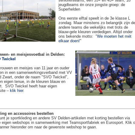
seniorenteams, een 35+ en 45+ team, 18
jeugdteams én onze jongste groep: de
Superhelden
Ons eerste elftal speelt in de 3e klasse L
zondag. Maar minstens zo belangrijk zijn d
andere teams die wekelijks met trots de
blauw-gele kleuren verdedigen. Altijd onder
ons bekende motto: "
We moeten het mét
elkaar doen!
"
uwen- en meisjesvoetbal in Delden:
 Twickel
rouwen en meisjes van 11 jaar en ouder
en in een samenwerkingsverband met VV
 Zwart, onder de naam "SVO Twickel",
en eigen tenue, in de kleuren blauw en
t. SVO Twickel heeft haar eigen
site –
klik hier
.
ing en accessoires bestellen
unt je sportkleding en andere SV Delden-artikelen met korting bestellen via
 eigen webshops in samenwerking met Teamsportfabriek en Eurosport. Klik 
anner hieronder om naar de gewenste webshop te gaan.