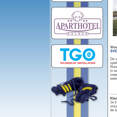
Vro
SVO
De v
spel
Rood
in e
zwar
web
Kled
Je k
onze
de b