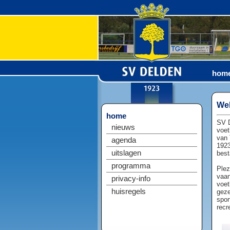
hom
Wel
home
SV D
nieuws
voet
van 
agenda
1923
uitslagen
best
programma
Plez
vaan
privacy-info
voet
huisregels
geze
spor
recr