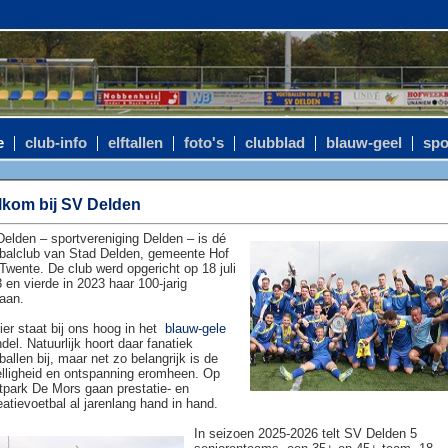
e
club-info
elftallen
foto's
clubblad
blauw-geel
spo
kom bij SV Delden
elden – sportvereniging Delden – is dé
balclub van Stad Delden, gemeente Hof
Twente. De club werd opgericht op 18 juli
 en vierde in 2023 haar 100-jarig
aan.
ier staat bij ons hoog in het
blauw-gele
del. Natuurlijk hoort daar fanatiek
ballen bij, maar net zo belangrijk is de
lligheid en ontspanning eromheen. Op
tpark De Mors gaan prestatie- en
eatievoetbal al jarenlang hand in hand.
In seizoen 2025-2026 telt SV Delden 5