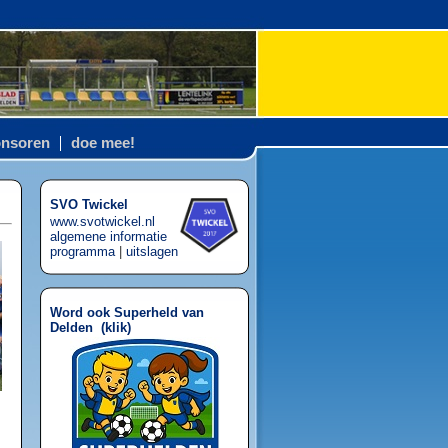
nsoren
doe mee!
SVO Twickel
www.svotwickel.nl
algemene informatie
programma
|
uitslagen
Word ook Superheld van
Delden (
klik
)