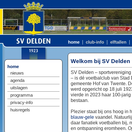
home
club-info
elftallen
Welkom bij SV Delden
home
SV Delden – sportvereniging
nieuws
– is dé voetbalclub van Stad
agenda
gemeente Hof van Twente. D
uitslagen
werd opgericht op 18 juli 192
vierde in 2023 haar 100-jarig
programma
bestaan.
privacy-info
huisregels
Plezier staat bij ons hoog in 
blauw-gele
vaandel. Natuurlij
daar fanatiek voetballen bij, 
en ontspanning eromheen. Op