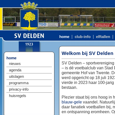
home
club-info
elftallen
Welkom bij SV Delden
home
SV Delden – sportvereniging
nieuws
– is dé voetbalclub van Stad
agenda
gemeente Hof van Twente. D
uitslagen
werd opgericht op 18 juli 192
vierde in 2023 haar 100-jarig
programma
bestaan.
privacy-info
huisregels
Plezier staat bij ons hoog in 
blauw-gele
vaandel. Natuurlij
daar fanatiek voetballen bij, 
en ontspanning eromheen. Op