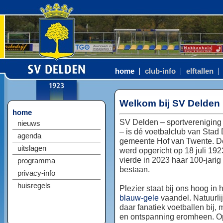
home
club-info
elftallen
Welkom bij SV Delden
home
SV Delden – sportvereniging
nieuws
– is dé voetbalclub van Stad
agenda
gemeente Hof van Twente. D
uitslagen
werd opgericht op 18 juli 192
vierde in 2023 haar 100-jarig
programma
bestaan.
privacy-info
huisregels
Plezier staat bij ons hoog in 
blauw-gele
vaandel. Natuurlij
daar fanatiek voetballen bij, 
en ontspanning eromheen. Op