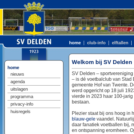
home
club-info
elftallen
Welkom bij SV Delden
home
SV Delden – sportvereniging
nieuws
– is dé voetbalclub van Stad
agenda
gemeente Hof van Twente. D
uitslagen
werd opgericht op 18 juli 192
vierde in 2023 haar 100-jarig
programma
bestaan.
privacy-info
huisregels
Plezier staat bij ons hoog in 
blauw-gele
vaandel. Natuurlij
daar fanatiek voetballen bij, 
en ontspanning eromheen. Op