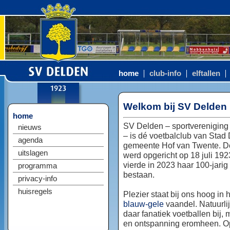
home
club-info
elftallen
Welkom bij SV Delden
home
SV Delden – sportvereniging
nieuws
– is dé voetbalclub van Stad
agenda
gemeente Hof van Twente. D
uitslagen
werd opgericht op 18 juli 192
vierde in 2023 haar 100-jarig
programma
bestaan.
privacy-info
huisregels
Plezier staat bij ons hoog in 
blauw-gele
vaandel. Natuurlij
daar fanatiek voetballen bij, 
en ontspanning eromheen. Op