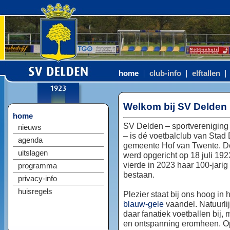
home
club-info
elftallen
Welkom bij SV Delden
home
SV Delden – sportvereniging
nieuws
– is dé voetbalclub van Stad
agenda
gemeente Hof van Twente. D
uitslagen
werd opgericht op 18 juli 192
vierde in 2023 haar 100-jarig
programma
bestaan.
privacy-info
huisregels
Plezier staat bij ons hoog in 
blauw-gele
vaandel. Natuurlij
daar fanatiek voetballen bij, 
en ontspanning eromheen. Op