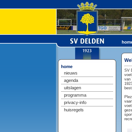
hom
Wel
home
SV D
nieuws
voet
van 
agenda
1923
uitslagen
best
programma
Plez
vaan
privacy-info
voet
huisregels
geze
spor
recr