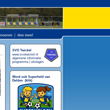
nsoren
doe mee!
SVO Twickel
www.svotwickel.nl
algemene informatie
programma
|
uitslagen
Word ook Superheld van
Delden (
klik
)