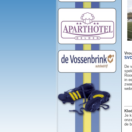
Vro
SVO
De v
spel
Rood
in e
zwar
web
Kled
Je k
onze
de b