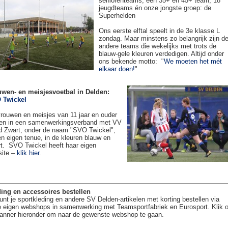
seniorenteams, een 35+ en 45+ team, 18
jeugdteams én onze jongste groep: de
Superhelden
Ons eerste elftal speelt in de 3e klasse L
zondag. Maar minstens zo belangrijk zijn d
andere teams die wekelijks met trots de
blauw-gele kleuren verdedigen. Altijd onder
ons bekende motto: "
We moeten het mét
elkaar doen!
"
uwen- en meisjesvoetbal in Delden:
 Twickel
rouwen en meisjes van 11 jaar en ouder
en in een samenwerkingsverband met VV
 Zwart, onder de naam "SVO Twickel",
en eigen tenue, in de kleuren blauw en
t. SVO Twickel heeft haar eigen
site –
klik hier
.
ing en accessoires bestellen
unt je sportkleding en andere SV Delden-artikelen met korting bestellen via
 eigen webshops in samenwerking met Teamsportfabriek en Eurosport. Klik 
anner hieronder om naar de gewenste webshop te gaan.