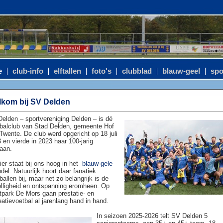
e
club-info
elftallen
foto's
clubblad
blauw-geel
spo
kom bij SV Delden
elden – sportvereniging Delden – is dé
balclub van Stad Delden, gemeente Hof
Twente. De club werd opgericht op 18 juli
 en vierde in 2023 haar 100-jarig
aan.
ier staat bij ons hoog in het
blauw-gele
del. Natuurlijk hoort daar fanatiek
ballen bij, maar net zo belangrijk is de
lligheid en ontspanning eromheen. Op
tpark De Mors gaan prestatie- en
eatievoetbal al jarenlang hand in hand.
In seizoen 2025-2026 telt SV Delden 5