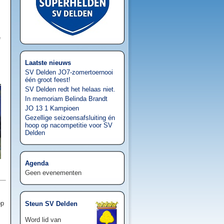
e
Laatste nieuws
SV Delden JO7-zomertoernooi
één groot feest!
SV Delden redt het helaas niet.
In memoriam Belinda Brandt
JO 13 1 Kampioen
Gezellige seizoensafsluiting én
hoop op nacompetitie voor SV
Delden
Agenda
Geen evenementen
op
Steun SV Delden
Word lid van