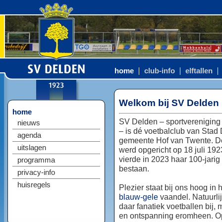
home
club-info
elftallen
Welkom bij SV Delden
home
SV Delden – sportvereniging
nieuws
– is dé voetbalclub van Stad
agenda
gemeente Hof van Twente. D
uitslagen
werd opgericht op 18 juli 192
vierde in 2023 haar 100-jarig
programma
bestaan.
privacy-info
huisregels
Plezier staat bij ons hoog in 
blauw-gele
vaandel. Natuurlij
daar fanatiek voetballen bij, 
en ontspanning eromheen. Op