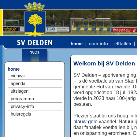
home
club-info
elftallen
Welkom bij SV Delden
home
SV Delden – sportvereniging
nieuws
– is dé voetbalclub van Stad
agenda
gemeente Hof van Twente. D
uitslagen
werd opgericht op 18 juli 192
vierde in 2023 haar 100-jarig
programma
bestaan.
privacy-info
huisregels
Plezier staat bij ons hoog in 
blauw-gele
vaandel. Natuurlij
daar fanatiek voetballen bij, 
en ontspanning eromheen. Op