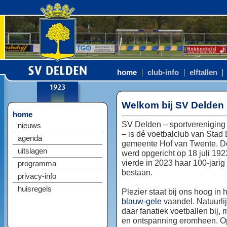
home
club-info
elftallen
Welkom bij SV Delden
home
SV Delden – sportvereniging
nieuws
– is dé voetbalclub van Stad
agenda
gemeente Hof van Twente. D
uitslagen
werd opgericht op 18 juli 192
vierde in 2023 haar 100-jarig
programma
bestaan.
privacy-info
huisregels
Plezier staat bij ons hoog in 
blauw-gele
vaandel. Natuurlij
daar fanatiek voetballen bij, 
en ontspanning eromheen. Op