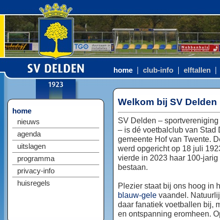
home
club-info
elftallen
Welkom bij SV Delden
home
SV Delden – sportvereniging
nieuws
– is dé voetbalclub van Stad
agenda
gemeente Hof van Twente. D
uitslagen
werd opgericht op 18 juli 192
vierde in 2023 haar 100-jarig
programma
bestaan.
privacy-info
huisregels
Plezier staat bij ons hoog in 
blauw-gele
vaandel. Natuurlij
daar fanatiek voetballen bij, 
en ontspanning eromheen. Op