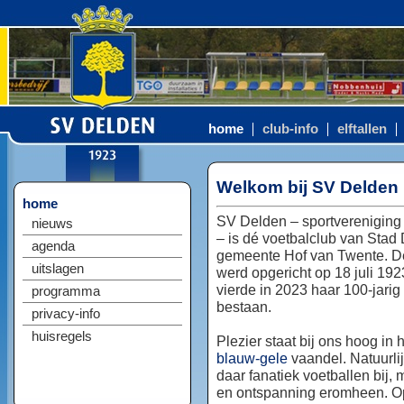
home
club-info
elftallen
Welkom bij SV Delden
home
SV Delden – sportvereniging
nieuws
– is dé voetbalclub van Stad
agenda
gemeente Hof van Twente. D
uitslagen
werd opgericht op 18 juli 192
vierde in 2023 haar 100-jarig
programma
bestaan.
privacy-info
huisregels
Plezier staat bij ons hoog in 
blauw-gele
vaandel. Natuurlij
daar fanatiek voetballen bij, 
en ontspanning eromheen. Op