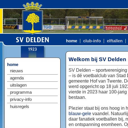
home
club-info
elftallen
Welkom bij SV Delden
home
SV Delden – sportvereniging
nieuws
– is dé voetbalclub van Stad
agenda
gemeente Hof van Twente. D
uitslagen
werd opgericht op 18 juli 192
vierde in 2023 haar 100-jarig
programma
bestaan.
privacy-info
huisregels
Plezier staat bij ons hoog in 
blauw-gele
vaandel. Natuurlij
daar fanatiek voetballen bij, 
en ontspanning eromheen. Op