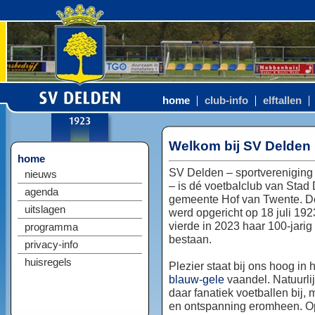
home
club-info
elftallen
Welkom bij SV Delden
home
SV Delden – sportvereniging
nieuws
– is dé voetbalclub van Stad
agenda
gemeente Hof van Twente. D
uitslagen
werd opgericht op 18 juli 192
vierde in 2023 haar 100-jarig
programma
bestaan.
privacy-info
huisregels
Plezier staat bij ons hoog in 
blauw-gele
vaandel. Natuurlij
daar fanatiek voetballen bij, 
en ontspanning eromheen. Op