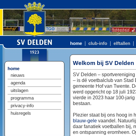
home
club-info
elftallen
Welkom bij SV Delden
home
SV Delden – sportvereniging
nieuws
– is dé voetbalclub van Stad
agenda
gemeente Hof van Twente. D
uitslagen
werd opgericht op 18 juli 192
vierde in 2023 haar 100-jarig
programma
bestaan.
privacy-info
huisregels
Plezier staat bij ons hoog in 
blauw-gele
vaandel. Natuurlij
daar fanatiek voetballen bij, 
en ontspanning eromheen. Op